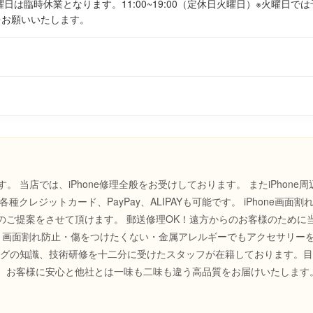
日水曜日は臨時休業となります。11:00~19:00（定休日火曜日）※火曜日
をお願いいたします。
す。
当店では、iPhone修理全般をお受けしております。
またiPhone
種クレジットカード、PayPay、ALIPAYも可能です。
iPhone画面
のご提案をさせて頂けます。
郵送修理OK！遠方からのお客様のために
画面割れ防止・傷をつけたくない・金属アレルギーでもアクセサリー
テイングの知識、技術研修を十二分に受けたスタッフが在籍しております。
、お客様に安心と他社とは一味も二味も違う高品質をお届けいたします