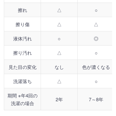
擦れ
△
○
擦り傷
△
△
液体汚れ
○
◎
擦り汚れ
△
○
見た目の変化
なし
色が濃くなる
洗濯落ち
△
○
期間 ※年4回の
2年
7～8年
洗濯の場合