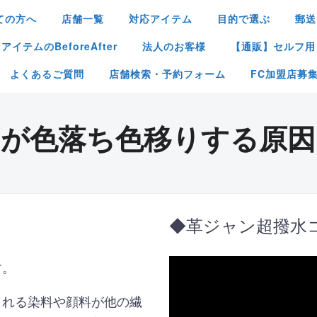
ての方へ
店舗一覧
対応アイテム
目的で選ぶ
郵送
イテムのBeforeAfter
法人のお客様
【通販】セルフ用
よくあるご質問
店舗検索・予約フォーム
FC加盟店募
品が色落ち色移りする原因
◆革ジャン超撥水
す。
まれる染料や顔料が他の繊