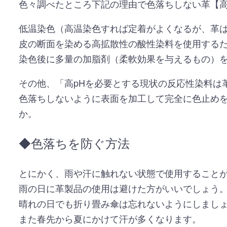
色々調べたところ下記の理由で色落ちしない革【
低温染色（高温染色すれば定着がよくなるが、革
皮の断面を染める高拡散性の酸性染料を使用する
染色後に多量の加脂剤（柔軟効果を与えるもの）
その他、「高pHを必要とする現状の反応性染料は
色落ちしないように表面を加工して完全に色止め
か。
◆色落ちを防ぐ方法
とにかく、雨や汗に触れない状態で使用すること
雨の日に革製品の使用は避けた方がいいでしょう
晴れの日でも折り畳み傘は忘れないようにしまし
また春先から夏にかけて汗が多くなります。