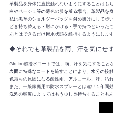
革製品を身体に直接触れないようにすることはも
白やベージュ等の薄色の服を着る場合、革製品を
私は黒革のショルダーバッグを斜め掛けにして歩
どき持ち替える・肘にかける・手で持つといった
あとはできるだけ撥水状態を維持するようにしま
◆それでも革製品を雨、汗を気にせ
Glation超撥水コートでは、雨、汗を気にするこ
表面に特殊なコートを施すことにより、水分の接
色落ちの原因になる酸性雨、アルコール、汗、汚
また、一般家庭用の防水スプレーとは違い１年間
洗濯の頻度によってはもう少し長持ちすることも