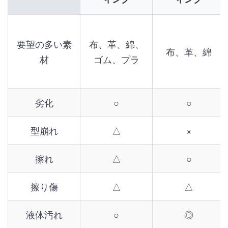
要望の多い素
布、革、綿、
布、革、綿
材
ゴム、プラ
劣化
○
○
型崩れ
△
×
擦れ
△
○
擦り傷
△
△
液体汚れ
○
◎