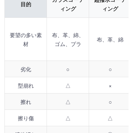
目的
ィング
ィング
要望の多い素
布、革、綿、
布、革、綿
材
ゴム、プラ
劣化
○
○
型崩れ
△
×
擦れ
△
○
擦り傷
△
△