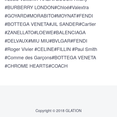
#BURBERRY LONDON#Chloé#Valextra
#GOYARD#MORABITO#MOYNAT#FENDI
#BOTTEGA VENETA#JIL SANDER#Cartier
#ZANELLATO#LOEWE#BALENCIAGA
#DELVAUX#MIU MIU#BVLGAR#FENDI
#Roger Vivier #CELINE#FILLIN #Paul Smith
#Comme des Garçons#BOTTEGA VENETA
#CHROME HEARTS#COACH
Copyright © 2018 GLATION